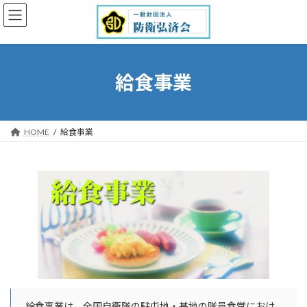
コ
ナ
ン
ビ
テ
ゲ
ン
ー
ツ
シ
へ
ョ
給食事業
ス
ン
キ
に
ッ
移
プ
動
HOME
給食事業
給食事業は、全国自衛隊の駐屯地・基地の隊員食堂におけ